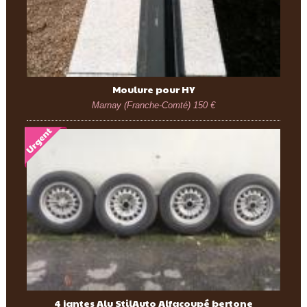
Moulure pour HY
Marnay (Franche-Comté)
150 €
4 jantes Alu StilAuto Alfacoupé bertone