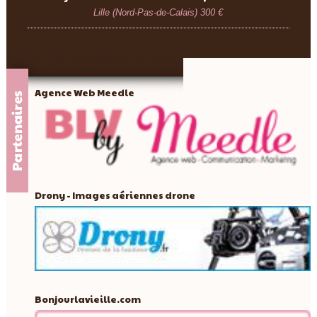
Lille (Nord-Pas-de-Calais)
300 €
Agence Web Meedle
Drony - Images aériennes drone
Bonjourlavieille.com