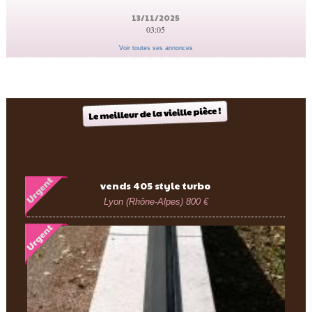
13/11/2025
03:05
Voir toutes ses annonces
vends 405 style turbo
Lyon (Rhône-Alpes)
800 €