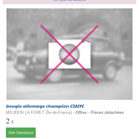
Voir toutes ses annonces
bougie allumage champion C281YC
MEUDON LA FORET (Île-de-France) -
Offres
-
Pièces détachées
2
€
Voir l'annonce