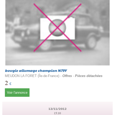
bougie allumage champion N79Y
MEUDON LA FORET (Île-de-France) -
Offres
-
Pièces détachées
2
€
Voir l'annonce
12/11/2012
15:10