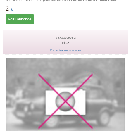
MEUDON LA FORET (Île-de-France) -
Offres
-
Pièces détachées
2
€
Voir l'annonce
12/11/2012
15:23
Voir toutes ses annonces