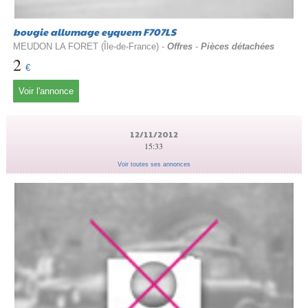
bougie allumage eyquem F707LS
MEUDON LA FORET (Île-de-France) -
Offres
-
Pièces détachées
2
€
Voir l'annonce
12/11/2012
15:33
Voir toutes ses annonces