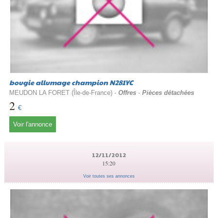
bougie allumage champion N281YC
MEUDON LA FORET (Île-de-France) -
Offres
-
Pièces détachées
2
€
Voir l'annonce
12/11/2012
15:20
Voir toutes ses annonces