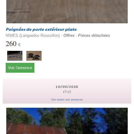
Poignées de porte extérieur plate
NîMES (Languedoc-Roussillon) -
Offres
-
Pièces détachées
260
€
Voir l'annonce
10/05/2026
17:13
Voir toutes ses annonces