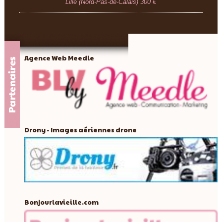
Lille (Nord-Pas-de-Calais)
300 €
Agence Web Meedle
Drony - Images aériennes drone
Bonjourlavieille.com