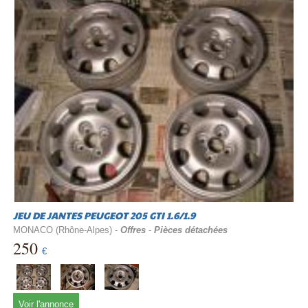
JEU DE JANTES PEUGEOT 205 GTI 1.6/1.9
MONACO (Rhône-Alpes) -
Offres
-
Pièces détachées
250
€
Voir l'annonce