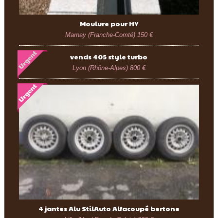
Moulure pour HY
Marnay (Franche-Comté)
150 €
vends 405 style turbo
Lyon (Rhône-Alpes)
800 €
4 jantes Alu StilAuto Alfacoupé bertone