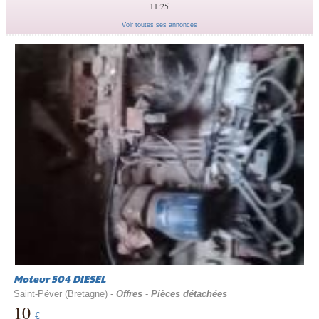
11:25
Voir toutes ses annonces
Moteur 504 DIESEL
Saint-Péver (Bretagne) -
Offres
-
Pièces détachées
10
€