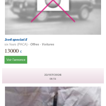
2cv6 special E
six fours (PACA) -
Offres
-
Voitures
13000
€
Voir l'annonce
22/07/2026
08:54