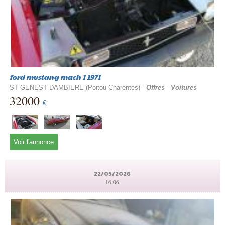
ford mustang mach 1 1971
ST GENEST DAMBIERE (Poitou-Charentes) -
Offres
-
Voitures
32000
€
Voir l'annonce
22/05/2026
16:06