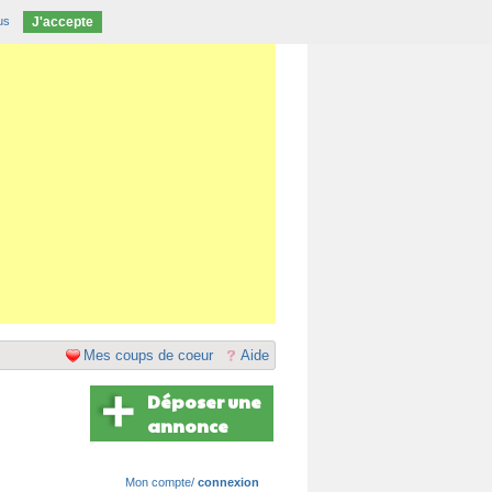
us
J'accepte
Mes coups de coeur
Aide
Déposer une
annonce
Mon compte/
connexion