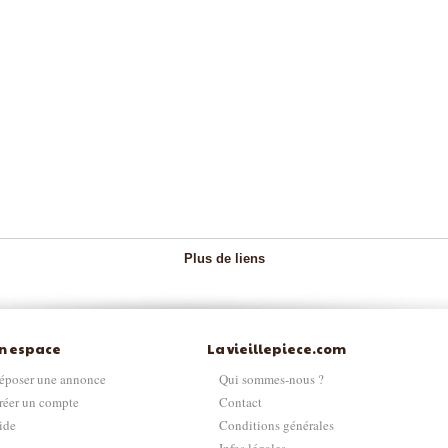
Plus de liens
n espace
La vieillepiece.com
époser une annonce
Qui sommes-nous ?
réer un compte
Contact
ide
Conditions générales