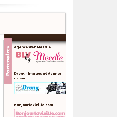
Agence Web Meedle
Drony - Images aériennes
drone
Bonjourlavieille.com