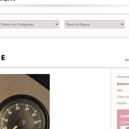
 E
Mis
Voir tout
Infor
Ville :
Code pos
Région :
Cett
Conta