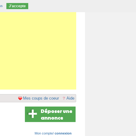
us
J'accepte
Mes coups de coeur
Aide
Déposer une
annonce
Mon compte/
connexion