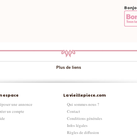
Bonjo
Plus de liens
n espace
La vieillepiece.com
époser une annonce
Qui sommes-nous ?
réer un compte
Contact
ide
Conditions générales
Infos légales
Règles de diffusion