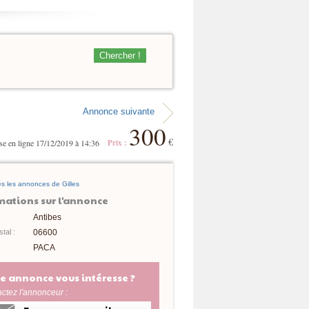
Chercher !
Annonce suivante
300
€
e en ligne 17/12/2019 à 14:36
Prix :
es les annonces de Gilles
mations sur l'annonce
Antibes
tal :
06600
PACA
e annonce vous intéresse ?
ctez l'annonceur :