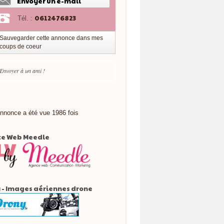
Envoyer un e-mail
0612476823
Tél. :
Sauvegarder cette annonce dans mes
coups de coeur
Envoyer à un ami !
nnonce a été vue 1986 fois
e Web Meedle
 - Images aériennes drone