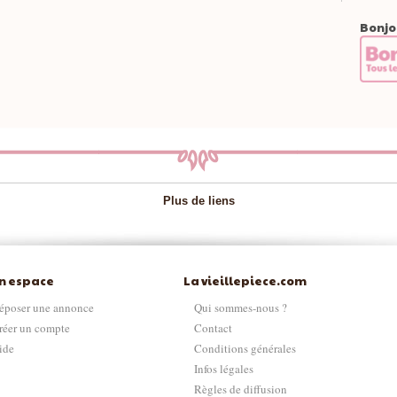
Bonjo
Plus de liens
n espace
La vieillepiece.com
époser une annonce
Qui sommes-nous ?
réer un compte
Contact
ide
Conditions générales
Infos légales
Règles de diffusion