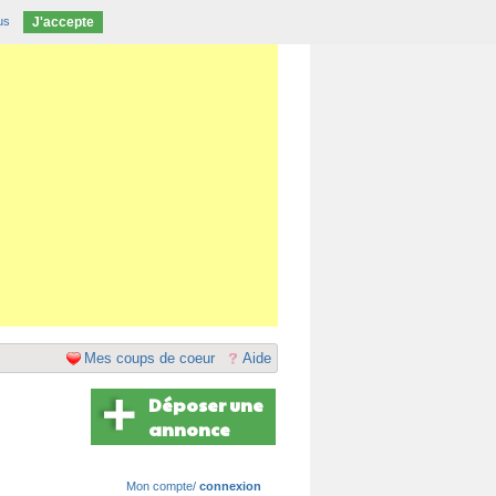
us
J'accepte
Mes coups de coeur
Aide
Déposer une
annonce
Mon compte/
connexion