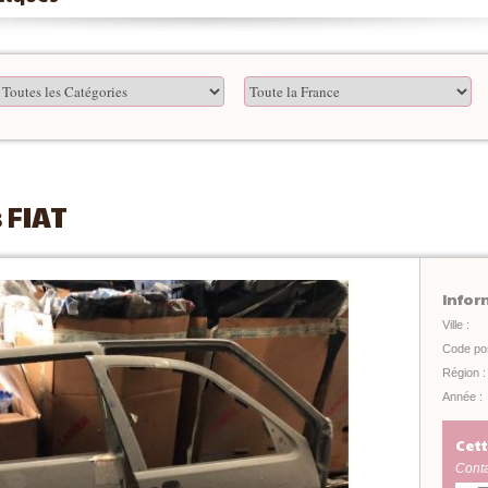
 FIAT
Infor
Ville :
Code pos
Région :
Année :
Cett
Conta