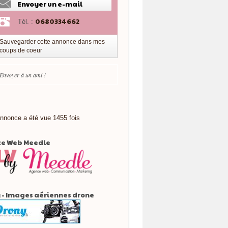
Envoyer un e-mail
0680334662
Tél. :
Sauvegarder cette annonce dans mes
coups de coeur
Envoyer à un ami !
nnonce a été vue 1455 fois
e Web Meedle
 - Images aériennes drone