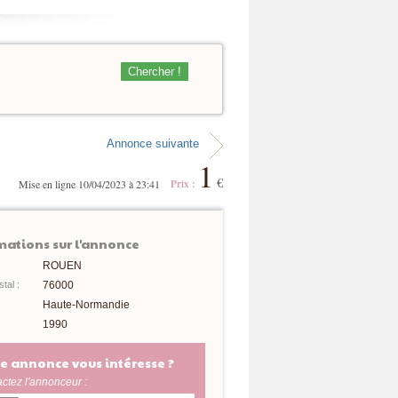
Chercher !
Annonce suivante
1
€
Mise en ligne 10/04/2023 à 23:41
Prix :
mations sur l'annonce
ROUEN
tal :
76000
Haute-Normandie
1990
e annonce vous intéresse ?
ctez l'annonceur :