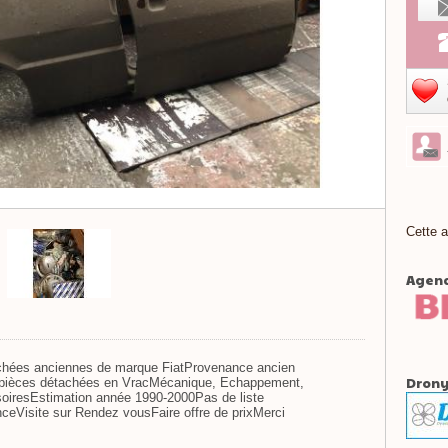
Cette a
Agenc
tachées anciennes de marque FiatProvenance ancien
Drony
e pièces détachées en VracMécanique, Echappement,
ssoiresEstimation année 1990-2000Pas de liste
eVisite sur Rendez vousFaire offre de prixMerci