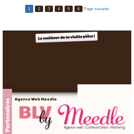
1
2
3
4
5
6
Page suivante
Agence Web Meedle