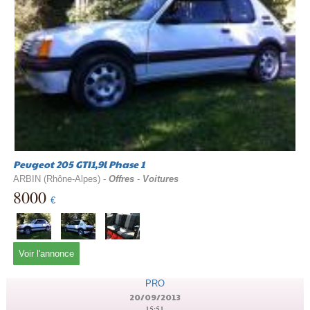
Peugeot 205 GTI1,9l Phase 1
ARBIN (Rhône-Alpes) -
Offres
-
Voitures
8000
€
Voir l'annonce
PRO
20/09/2013
15:51