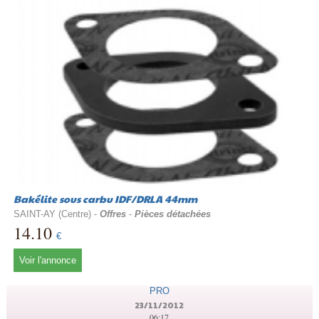
Bakélite sous carbu IDF/DRLA 44mm
SAINT-AY (Centre) -
Offres
-
Pièces détachées
14.10
€
Voir l'annonce
PRO
23/11/2012
06:17